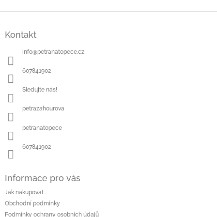
Z
á
Kontakt
p
a
info
@
petranatopece.cz
t
í
607841902
Sledujte nás!
petrazahourova
petranatopece
607841902
Informace pro vás
Jak nakupovat
Obchodní podmínky
Podmínky ochrany osobních údajů