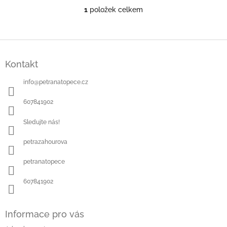
1
položek celkem
O
v
l
á
Z
d
á
a
Kontakt
p
c
a
í
info
@
petranatopece.cz
t
p
í
r
607841902
v
k
Sledujte nás!
y
v
petrazahourova
ý
p
petranatopece
i
s
607841902
u
Informace pro vás