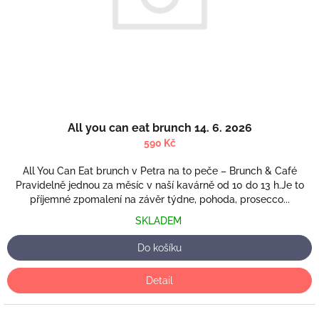
d
u
k
t
ů
All you can eat brunch 14. 6. 2026
590 Kč
All You Can Eat brunch v Petra na to peče – Brunch & Café
Pravidelně jednou za měsíc v naší kavárně od 10 do 13 h.Je to
příjemné zpomalení na závěr týdne, pohoda, prosecco...
SKLADEM
Do košíku
Detail