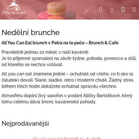
Přejít
Nák
Hledat
Přihlášení
na
obsah
koší
Nedělní brunche
All You Can Eat brunch v Petra na to peče – Brunch & Café
Pravidelně jednou za měsíc v naší kavárně.
Je to příjemné zpomalení na závěr týdne, pohoda, prosecco a stůl,
od kterého se nechce vstávat.
All you can eat znamená jediné – ochutnáš od všeho, co ti oko (a
žaludek) dovolí. Slané, sladké, retro i moderní chutě. Žádný stres,
během třech hodin dokážete ochutnat opravdu všechno.
Atmosféru doplní živý saxofon v podání Aličky Bartoškové, který
tomu celému dává šmrnc kavárenské pohody.
Nejprodávanější
All you can eat brunch 14. 6. 2026